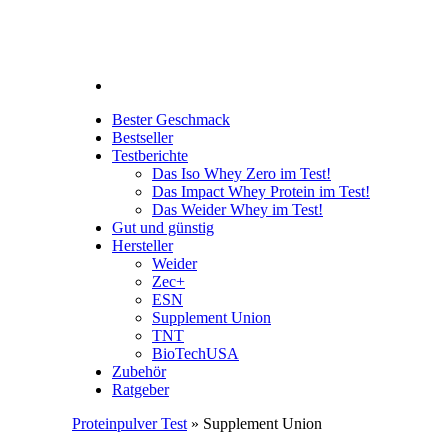
Bester Geschmack
Bestseller
Testberichte
Das Iso Whey Zero im Test!
Das Impact Whey Protein im Test!
Das Weider Whey im Test!
Gut und günstig
Hersteller
Weider
Zec+
ESN
Supplement Union
TNT
BioTechUSA
Zubehör
Ratgeber
Proteinpulver Test
» Supplement Union