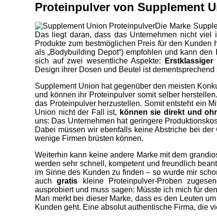
Proteinpulver von Supplement 
Die Marke Supple
Das liegt daran, dass das Unternehmen nicht viel in
Produkte zum bestmöglichen Preis für den Kunden 
als „Bodybuilding Depot“) empfohlen und kann den Ei
sich auf zwei wesentliche Aspekte:
Erstklassige
Design ihrer Dosen und Beutel ist dementsprechend sc
Supplement Union hat gegenüber den meisten Konkurr
und können ihr Proteinpulver somit selber herstell
das Proteinpulver herzustellen. Somit entsteht ein
Union nicht der Fall ist,
können sie direkt und o
uns: Das Unternehmen hat geringere Produktionskoste
Dabei müssen wir ebenfalls keine Abstriche bei der Q
wenige Firmen brüsten können.
Weiterhin kann keine andere Marke mit dem grandio
werden sehr schnell, kompetent und freundlich bean
im Sinne des Kunden zu finden – so wurde mir scho
auch
gratis
kleine Proteinpulver-Proben zugesen
ausprobiert und muss sagen: Müsste ich mich für de
Man merkt bei dieser Marke, dass es den Leuten um
Kunden geht. Eine absolut authentische Firma, die v