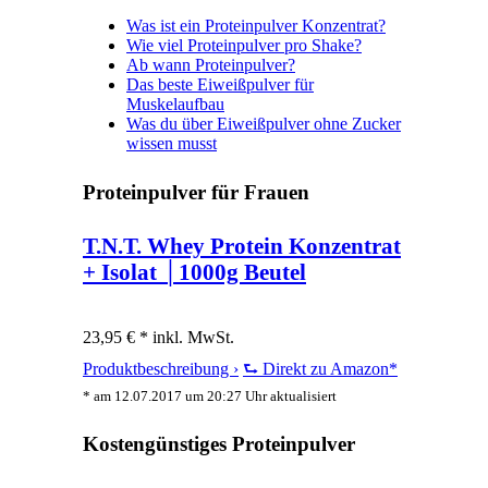
Was ist ein Proteinpulver Konzentrat?
Wie viel Proteinpulver pro Shake?
Ab wann Proteinpulver?
Das beste Eiweißpulver für
Muskelaufbau
Was du über Eiweißpulver ohne Zucker
wissen musst
Proteinpulver für Frauen
T.N.T. Whey Protein Konzentrat
+ Isolat │1000g Beutel
23,95 € *
inkl. MwSt.
Produktbeschreibung ›
⮑ Direkt zu Amazon*
* am 12.07.2017 um 20:27 Uhr aktualisiert
Kostengünstiges Proteinpulver