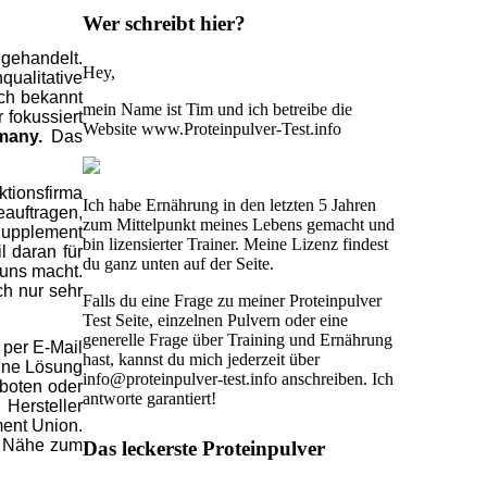
Wer schreibt hier?
 gehandelt.
Hey,
qualitative
ch bekannt
mein Name ist Tim und ich betreibe die
 fokussiert
Website www.Proteinpulver-Test.info
many.
Das
ktionsfirma
Ich habe Ernährung in den letzten 5 Jahren
eauftragen,
zum Mittelpunkt meines Lebens gemacht und
 Supplement
bin lizensierter Trainer. Meine Lizenz findest
l daran für
du ganz unten auf der Seite.
 uns macht.
ch nur sehr
Falls du eine Frage zu meiner Proteinpulver
Test Seite, einzelnen Pulvern oder eine
generelle Frage über Training und Ernährung
per E-Mail
hast, kannst du mich jederzeit über
eine Lösung
info@proteinpulver-test.info anschreiben. Ich
eboten oder
antworte garantiert!
Hersteller
ment Union.
ie Nähe zum
Das leckerste Proteinpulver