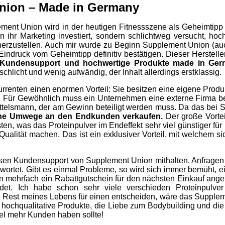
Union – Made in Germany
ment Union wird in der heutigen Fitnessszene als Geheimtipp
 ihr Marketing investiert, sondern schlichtweg versucht, hoch
herzustellen. Auch mir wurde zu Beginn Supplement Union (au
ndruck vom Geheimtipp definitiv bestätigen. Dieser Hersteller
r Kundensupport und hochwertige Produkte made in Ger
hlicht und wenig aufwändig, der Inhalt allerdings erstklassig.
enten einen enormen Vorteil: Sie besitzen eine eigene Produ
en. Für Gewöhnlich muss ein Unternehmen eine externe Firma b
 Mittelsmann, der am Gewinn beteiligt werden muss. Da das bei
hne Umwege an den Endkunden verkaufen.
Der große Vortei
n, was das Proteinpulver im Endeffekt sehr viel günstiger für
ualität machen. Das ist ein exklusiver Vorteil, mit welchem si
sen Kundensupport von Supplement Union mithalten. Anfragen 
twortet. Gibt es einmal Probleme, so wird sich immer bemüht, 
n mehrfach ein Rabattgutschein für den nächsten Einkauf ang
det. Ich habe schon sehr viele verschieden Proteinpulver 
n Rest meines Lebens für einen entscheiden, wäre das Supple
 hochqualitative Produkte, die Liebe zum Bodybuilding und d
iel mehr Kunden haben sollte!