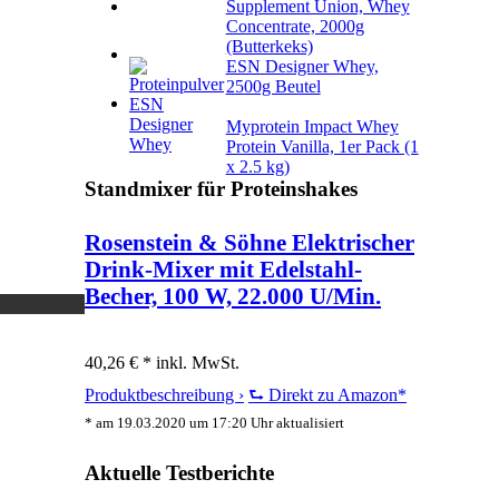
Supplement Union, Whey
Concentrate, 2000g
(Butterkeks)
ESN Designer Whey,
2500g Beutel
Myprotein Impact Whey
Protein Vanilla, 1er Pack (1
x 2.5 kg)
Standmixer für Proteinshakes
Rosenstein & Söhne Elektrischer
Drink-Mixer mit Edelstahl-
Becher, 100 W, 22.000 U/Min.
40,26 € *
inkl. MwSt.
Produktbeschreibung ›
⮑ Direkt zu Amazon*
* am 19.03.2020 um 17:20 Uhr aktualisiert
Aktuelle Testberichte