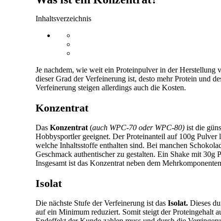
Inhaltsverzeichnis
Je nachdem, wie weit ein Proteinpulver in der Herstellung v
dieser Grad der Verfeinerung ist, desto mehr Protein und de
Verfeinerung steigen allerdings auch die Kosten.
Konzentrat
Das
Konzentrat
(
auch WPC-70 oder WPC-80)
ist die gün
Hobbysportler geeignet. Der Proteinanteil auf 100g Pulver l
welche Inhaltsstoffe enthalten sind. Bei manchen Schokola
Geschmack authentischer zu gestalten. Ein Shake mit 30g Pu
Insgesamt ist das Konzentrat neben dem Mehrkomponenten-
Isolat
Die nächste Stufe der Verfeinerung ist das
Isolat.
Dieses dur
auf ein Minimum reduziert. Somit steigt der Proteingehalt 
Endeffekt der Kunde zahlen muss und durch die Verringer