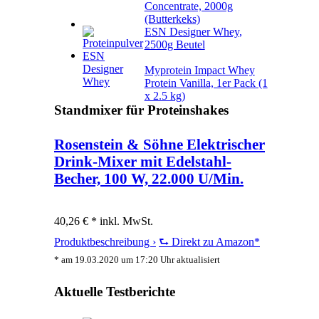
Concentrate, 2000g
(Butterkeks)
ESN Designer Whey,
2500g Beutel
Myprotein Impact Whey
Protein Vanilla, 1er Pack (1
x 2.5 kg)
Standmixer für Proteinshakes
Rosenstein & Söhne Elektrischer
Drink-Mixer mit Edelstahl-
Becher, 100 W, 22.000 U/Min.
40,26 € *
inkl. MwSt.
Produktbeschreibung ›
⮑ Direkt zu Amazon*
* am 19.03.2020 um 17:20 Uhr aktualisiert
Aktuelle Testberichte