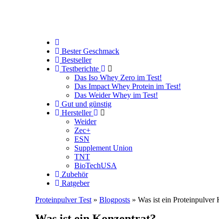
Bester Geschmack
Bestseller
Testberichte
Das Iso Whey Zero im Test!
Das Impact Whey Protein im Test!
Das Weider Whey im Test!
Gut und günstig
Hersteller
Weider
Zec+
ESN
Supplement Union
TNT
BioTechUSA
Zubehör
Ratgeber
Proteinpulver Test
»
Blogposts
» Was ist ein Proteinpulver
Was ist ein Konzentrat?