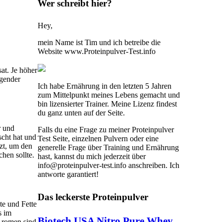
Wer schreibt hier?
Hey,
mein Name ist Tim und ich betreibe die
Website www.Proteinpulver-Test.info
at. Je höher
igender
Ich habe Ernährung in den letzten 5 Jahren
zum Mittelpunkt meines Lebens gemacht und
bin lizensierter Trainer. Meine Lizenz findest
du ganz unten auf der Seite.
r und
Falls du eine Frage zu meiner Proteinpulver
scht hat und
Test Seite, einzelnen Pulvern oder eine
zt, um den
generelle Frage über Training und Ernährung
hen sollte.
hast, kannst du mich jederzeit über
info@proteinpulver-test.info anschreiben. Ich
antworte garantiert!
Das leckerste Proteinpulver
te und Fette
s im
Biotech USA Nitro Pure Whey
Aromen sind