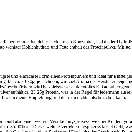
erfeinert wurde, handelt es sich um ein Konzentrat, Isolat oder Hydrolis
sto weniger Kohlenhydrate und Fette enthält das Proteinpulver. Mit ste
stigste und einfachste Form eines Proteinpulvers und ideal für Einsteige
iegt bei ca. 70-80g, je nachdem, wie viel Aroma der Hersteller beigemi
de-Geschmäckern wird beispielsweise stark entöltes Kakaopulver genut
lver enthält ca. 23-25g Protein, was in der Regel für jedermann ausreic
Protein meine Empfehlung, mit der man nichts falschmachen kann.
chläuft also einen weitern Verarbeitungsprozess, welcher Kohlenhydra
auf ca. 85-90% an. Dieser weitere Verfeinerungsprozess kostet Geld, wa
ung der Geschmacksträger Zucker und Fett leidet der Geschmack. Die 